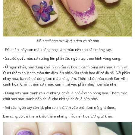
Mẫu nail hoa cực kỳ dịu dàn và nữ tính
- Đầu tiên, hãy sơn màu hồng nhạt làm màu nền cho các móng tay.
- Sau đó quét màu sơn trắng lên phần đầu ngón tay theo hình vòng cung.
- Ở ngón nhẫn, hãy dùng chổi nhọn đầu vẽ hoa 5 cánh bằng sơn màu tím nhạt.
Quét thêm chút sơn màu tím đậm lên phần đầu cánh hoa để có độ nổi. Với phần
nhụy hoa, bạn có thể dùng sơn màu hồng tím. Thêm chút màu xanh làm viền
cánh hoa. Chấm thêm sơn màu cam nhạt vào phần nhụy hoa nữa nhé.
- Dùng sơn màu xanh rêu vẽ những chiếc lá nhỏ ở cạnh bông hoa. Thêm một
chút sơn màu xanh nõn chuối cho những chiếc lá nữa nhé.
- Với các ngón tay còn lại, phủ sơn nhũ tím vào phần sơn trắng là được.
Bạn cũng có thể tham khảo thêm những mẫu nail hoa tương tự khác: