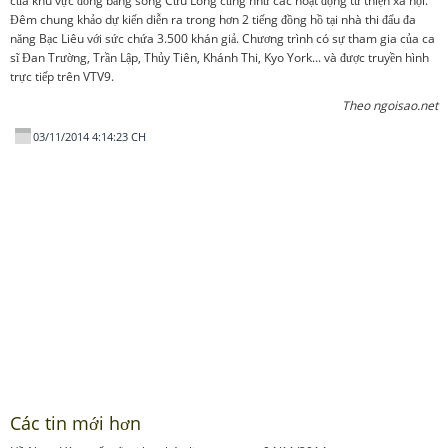
của khu vực đồng bằng sông Cửu Long cũng như các hoạt động từ thiện xã hội.
Đêm chung khảo dự kiến diễn ra trong hơn 2 tiếng đồng hồ tại nhà thi đấu đa
năng Bạc Liêu với sức chứa 3.500 khán giả. Chương trình có sự tham gia của ca
sĩ Đan Trường, Trần Lập, Thủy Tiên, Khánh Thi, Kyo York... và được truyền hình
trực tiếp trên VTV9.
Theo ngoisao.net
03/11/2014 4:14:23 CH
Các tin mới hơn