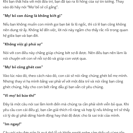
Khi bạn thất hứa với một đứa trẻ, bạn đã tạo ra lỗ hổng của sự tin tưởng. Thay
vào đó hãy nói “Mẹ/ bố sẽ cố gắng”.
"Mẹ/ bố con đúng là không biết gì"
Nếu bạn không muốn con mình gọi bạn bè là lũ ngốc, thì có lẽ bạn cũng không
nên dung từ ấy. Không kể đến việc, lời nói này ngầm cho thấy rắc rối trong quan
hệ giữa bạn và bạn đời.
"Không việc gì phải sợ"
Nói với con điều này chẳng giúp chúng bớt sợ đi được. Nên điều bạn nên làm là
nói chuyện với con về nỗi sợ đó và giúp con vượt qua.
"Mẹ/ bố cũng ghét con"
Vào lúc nào đó, theo cách nào đó, con cái sẽ nói rằng chúng ghét bố mẹ mình.
Nhưng thay vì hạ mình bằng vai phải vế với một đứa trẻ và nói rằng bạn cũng
ghét chúng, hãy cho con biết rằng dẫu gì bạn vẫn cứ yêu chúng.
"Vì mẹ/ bố bảo thế"
Đây là một câu nói sai lầm kinh điển mà chúng ta cần phải vĩnh viễn bỏ qua. Khi
yêu cầu con cái điều gì, bạn cần giải thích rõ ràng và hợp lý nếu không trẻ sẽ thấy
có lý do gì phải dừng hành động hay thái độ được cho là sai trái của mình.
"Im ngay!"
Câu nói này đơn giản là quá thô lỗ và khiến người nghe cảm thấy vô cùng tổn