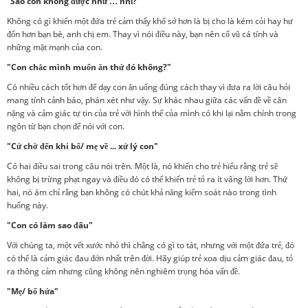
“Sao con không được như … nhỉ?”
Không có gì khiến một đứa trẻ cảm thấy khổ sở hơn là bị cho là kém cỏi hay hư
đốn hơn bạn bè, anh chị em. Thay vì nói điều này, bạn nên cổ vũ cá tính và
những mặt mạnh của con.
"Con chắc mình muốn ăn thứ đó không?"
Có nhiều cách tốt hơn để dạy con ăn uống đúng cách thay vì đưa ra lời câu hỏi
mang tính cảnh báo, phán xét như vậy. Sự khác nhau giữa các vấn đề về cân
nặng và cảm giác tự tin của trẻ với hình thể của mình có khi lại nằm chính trong
ngôn từ bạn chọn để nói với con.
"Cứ chờ đến khi bố/ mẹ về ... xử lý con"
Có hai điều sai trong câu nói trên. Một là, nó khiến cho trẻ hiểu rằng trẻ sẽ
không bị trừng phạt ngay và điều đó có thể khiến trẻ tỏ ra ít vâng lời hơn. Thứ
hai, nó ám chỉ rằng bạn không có chút khả năng kiểm soát nào trong tình
huống này.
"Con có làm sao đâu"
Với chúng ta, một vết xước nhỏ thì chẳng có gì to tát, nhưng với một đứa trẻ, đó
có thể là cảm giác đau đớn nhất trên đời. Hãy giúp trẻ xoa dịu cảm giác đau, tỏ
ra thông cảm nhưng cũng không nên nghiêm trọng hóa vấn đề.
"Mẹ/ bố hứa"