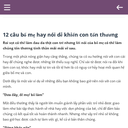
12 câu bố mẹ hay nói dễ khiến con tổn thương
Roi vọt có thể làm đau da thịt con trẻ nhưng lời nói của bố mẹ có thể làm
chúng tổn thương tinh thần mãi mãi về sau.
Trong một phút nóng giận hay căng thẳng, chúng ta có xu hướng nói với con cái
hay để chúng nghe được những lời thiếu suy nghĩ. Chỉ vài từ được nói ra đôi khi
làm con sợ, khóc hay mất tự tin và tồi tệ hơn là có nguy cơ hủy hoại mối quan hệ
giữa bố mẹ và con.
Dưới đây là một vài ví dụ về những điều bạn không bao giờ nên nói với con cái
mình.
“Đưa đây, để mẹ/ bố làm”
Một điều thường thấy là người lớn muốn giành lấy phần việc trẻ nhỏ được giao
làm như bài tập thực hành về nhà hay việc dọn phòng của bé, chỉ để đảm bảo
chúng có kết quả tốt và hoàn thành nhanh. Nhưng như vậy trẻ nhỏ sẽ không
bao giờ học được cách tự làm việc gì, kể cả vì bản thân chúng.
"Đừng khóc nữa”