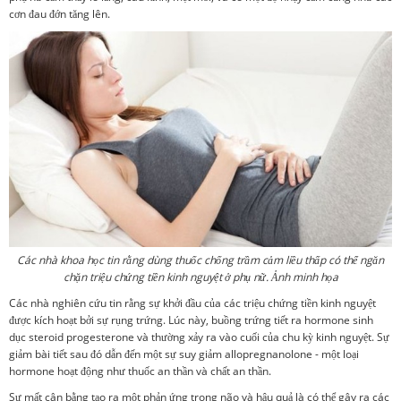
cơn đau đớn tăng lên.
Các nhà khoa học tin rằng dùng thuốc chống trầm cảm liều thấp có thể ngăn
chặn triệu chứng tiền kinh nguyệt ở phụ nữ. Ảnh minh họa
Các nhà nghiên cứu tin rằng sự khởi đầu của các triệu chứng tiền kinh nguyệt
được kích hoạt bởi sự rụng trứng. Lúc này, buồng trứng tiết ra hormone sinh
dục steroid progesterone và thường xảy ra vào cuối của chu kỳ kinh nguyệt. Sự
giảm bài tiết sau đó dẫn đến một sự suy giảm allopregnanolone - một loại
hormone hoạt động như thuốc an thần và chất an thần.
Sự mất cân bằng tạo ra một phản ứng trong não và hậu quả là có thể gây ra các