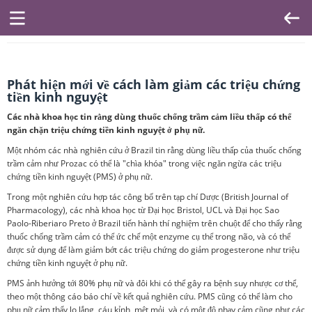
Phát hiện mới về cách làm giảm các triệu chứng
tiền kinh nguyệt
Các nhà khoa học tin rằng dùng thuốc chống trầm cảm liều thấp có thể
ngăn chặn triệu chứng tiền kinh nguyệt ở phụ nữ.
Một nhóm các nhà nghiên cứu ở Brazil tin rằng dùng liều thấp của thuốc chống
trầm cảm như Prozac có thể là "chìa khóa" trong việc ngăn ngừa các triệu
chứng tiền kinh nguyệt (PMS) ở phụ nữ.
Trong một nghiên cứu hợp tác công bố trên tạp chí Dược (British Journal of
Pharmacology), các nhà khoa học từ Đại học Bristol, UCL và Đại học Sao
Paolo-Riberiaro Preto ở Brazil tiến hành thí nghiệm trên chuột để cho thấy rằng
thuốc chống trầm cảm có thể ức chế một enzyme cụ thể trong não, và có thể
được sử dụng để làm giảm bớt các triệu chứng do giảm progesterone như triệu
chứng tiền kinh nguyệt ở phụ nữ.
PMS ảnh hưởng tới 80% phụ nữ và đôi khi có thể gây ra bệnh suy nhược cơ thể,
theo một thông cáo báo chí về kết quả nghiên cứu. PMS cũng có thể làm cho
phụ nữ cảm thấy lo lắng, cáu kỉnh, mệt mỏi, và có một độ nhạy cảm cũng như các