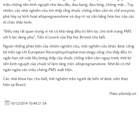
triệu chứng tiền kinh nguyệt như đau đầu, đau bụng, đau lưng, chóng mặt... Tuy
nhiên, các nhà nghiên cứu tìm thấy rằng thuốc chống trầm cảm ức chế enzyme,
phá hủy sự kích hoạt allopregnanolone và duy trì sự cân bằng hóa học của các
tổ chức thần kinh.
"Điều này rất quan trọng vì nó có khả năng điều trị liên tục cho tình trạng PMS
với ít tác dụng phụ", Tiến sĩ Lovick của Đại học Bristol cho biết.
Ngoài những phát hiện của nhóm nghiên cứu, một nghiên cứu khác được công
bố trên tạp chí European Neurophsychopharmacology cũng cho thấy điều trị
ngắn hạn với một liều lượng thấp của thuốc chống trầm cảm ngay trước thời kỳ
tiền kinh nguyệt của chuột sẽ làm tăng mức allopregnanolone. Nhờ đó có thể
ngăn ngừa các triệu chứng PMS xuất hiện.
Các nhà khoa học cho biết, thử nghiệm trên người dự kiến sẽ được sớm thực
hiện tại Brazil.
Theo afamily.vn
10/12/2014 10:44:21 SA