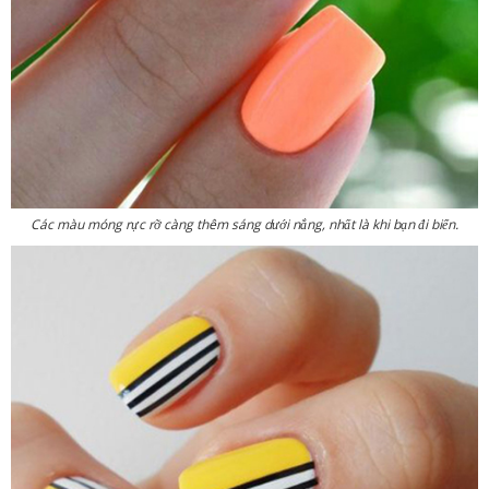
Các màu móng rực rỡ càng thêm sáng dưới nắng, nhất là khi bạn đi biển.