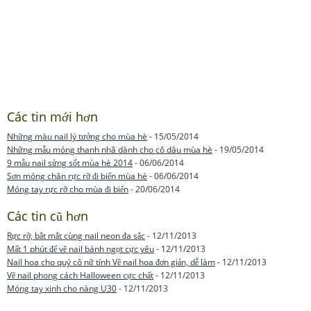
Các tin mới hơn
Những màu nail lý tưởng cho mùa hè
- 15/05/2014
Những mẫu móng thanh nhã dành cho cô dâu mùa hè
- 19/05/2014
9 mẫu nail sửng sốt mùa hè 2014
- 06/06/2014
Sơn móng chân rực rỡ đi biển mùa hè
- 06/06/2014
Móng tay rực rỡ cho mùa đi biển
- 20/06/2014
Các tin cũ hơn
Rực rỡ, bắt mắt cùng nail neon đa sắc
- 12/11/2013
Mất 1 phút để vẽ nail bánh ngọt cực yêu
- 12/11/2013
Nail hoa cho quý cô nữ tính Vẽ nail hoa đơn giản, dễ làm
- 12/11/2013
Vẽ nail phong cách Halloween cực chất
- 12/11/2013
Móng tay xinh cho nàng U30
- 12/11/2013