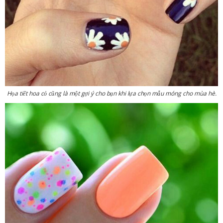
Họa tiết hoa cỏ cũng là một gợi ý cho bạn khi lựa chọn mẫu móng cho mùa hè.