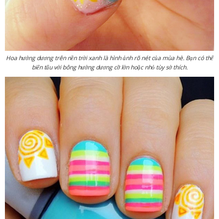
Hoa hướng dương trên nền trời xanh là hình ảnh rõ nét của mùa hè. Bạn có thể
biến tấu với bông hướng dương cỡ lớn hoặc nhỏ tùy sở thích.