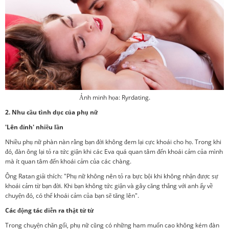
Ảnh minh họa: Ryrdating.
2. Nhu cầu tình dục của phụ nữ
'Lên đỉnh' nhiều lần
Nhiều phụ nữ phàn nàn rằng bạn đời không đem lại cực khoái cho họ. Trong khi
đó, đàn ông lại tỏ ra tức giận khi các Eva quá quan tâm đến khoái cảm của mình
mà ít quan tâm đến khoái cảm của các chàng.
Ông Ratan giải thích: "Phụ nữ không nên tỏ ra bực bội khi không nhận được sự
khoái cảm từ bạn đời. Khi bạn không tức giận và gây căng thẳng với anh ấy về
chuyện đó, có thể khoái cảm của bạn sẽ tăng lên".
Các động tác diễn ra thật từ từ
Trong chuyện chăn gối, phụ nữ cũng có những ham muốn cao không kém đàn