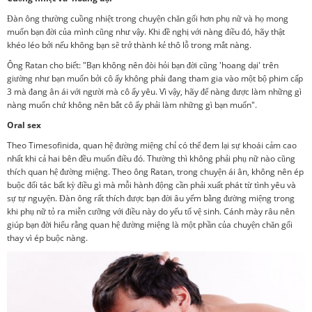
Đàn ông thường cuồng nhiệt trong chuyện chăn gối hơn phụ nữ và họ mong
muốn bạn đời của mình cũng như vậy. Khi đề nghị với nàng điều đó, hãy thật
khéo léo bởi nếu không bạn sẽ trở thành kẻ thô lỗ trong mắt nàng.
Ông Ratan cho biết: "Bạn không nên đòi hỏi bạn đời cũng 'hoang dại' trên
giường như bạn muốn bởi cô ấy không phải đang tham gia vào một bộ phim cấp
3 mà đang ân ái với người mà cô ấy yêu. Vì vậy, hãy để nàng được làm những gì
nàng muốn chứ không nên bắt cô ấy phải làm những gì bạn muốn".
Oral sex
Theo Timesofinida, quan hệ đường miệng chỉ có thể đem lại sự khoái cảm cao
nhất khi cả hai bên đều muốn điều đó. Thường thì không phải phụ nữ nào cũng
thích quan hệ đường miệng. Theo ông Ratan, trong chuyện ái ân, không nên ép
buộc đối tác bất kỳ điều gì mà mỗi hành động cần phải xuất phát từ tình yêu và
sự tự nguyện. Đàn ông rất thích được bạn đời âu yếm bằng đường miệng trong
khi phụ nữ tỏ ra miễn cưỡng với điều này do yếu tố vệ sinh. Cánh mày râu nên
giúp bạn đời hiểu rằng quan hệ đường miệng là một phần của chuyện chăn gối
thay vì ép buộc nàng.