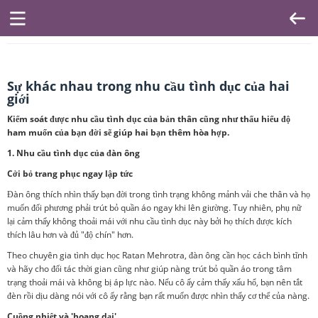
Sự khác nhau trong nhu cầu tình dục của hai
giới
Kiểm soát được nhu cầu tình dục của bản thân cũng như thấu hiểu độ
ham muốn của bạn đời sẽ giúp hai bạn thêm hòa hợp.
1. Nhu cầu tình dục của đàn ông
Cởi bỏ trang phục ngay lập tức
Đàn ông thích nhìn thấy bạn đời trong tình trạng không mảnh vải che thân và họ
muốn đối phương phải trút bỏ quần áo ngay khi lên giường. Tuy nhiên, phụ nữ
lại cảm thấy không thoải mái với nhu cầu tình dục này bởi họ thích được kích
thích lâu hơn và đủ "độ chín" hơn.
Theo chuyên gia tình dục học Ratan Mehrotra, đàn ông cần học cách bình tĩnh
và hãy cho đối tác thời gian cũng như giúp nàng trút bỏ quần áo trong tâm
trạng thoải mái và không bị áp lực nào. Nếu cô ấy cảm thấy xấu hổ, bạn nên tắt
đèn rồi dịu dàng nói với cô ấy rằng bạn rất muốn được nhìn thấy cơ thể của nàng.
Cuồng nhiệt và 'hoang dại'