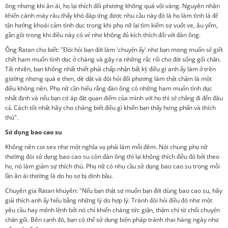
ông nhưng khi ân ái, họ lại thích đối phương không quá vội vàng. Nguyên nhân
khiến cánh mày râu thấy khó đáp ứng được nhu cầu này đó là họ làm tình là để
tận hưởng khoái cảm tình dục trong khi phụ nữ lại tìm kiếm sự vuốt ve, âu yếm,
gần gũi trong khi điều này có vẻ như không đủ kích thích đối với đàn ông.
Ông Ratan cho biết: "Đòi hỏi bạn đời làm 'chuyện ấy' như bạn mong muốn sẽ giết
chết ham muốn tình dục ở chàng và gây ra những rắc rối cho đời sống gối chăn.
Tất nhiên, bạn không nhất thiết phải chấp nhận bất kỳ điều gì anh ấy làm ở trên
giường nhưng quá e thẹn, dè dặt và đòi hỏi đối phương làm thật chậm là một
điều không nên. Phụ nữ cần hiểu rằng đàn ông có những ham muốn tình dục
nhất định và nếu bạn cứ áp đặt quan điểm của mình với họ thì sẽ chẳng đi đến đâu
cả. Cách tốt nhất hãy cho chàng biết điều gì khiến bạn thấy hưng phấn và thích
thú".
Sử dụng bao cao su
Không nên coi sex như một nghĩa vụ phải làm mỗi đêm. Nói chung phụ nữ
thường đòi sử dụng bao cao su còn đàn ông thì lại không thích điều đó bởi theo
họ, nó làm giảm sự thích thú. Phụ nữ có nhu cầu sử dụng bao cao su trong mỗi
lần ân ái thường là do họ sợ bị dính bầu.
Chuyên gia Ratan khuyên: "Nếu bạn thật sự muốn bạn đời dùng bao cao su, hãy
giải thích anh ấy hiểu bằng những lý do hợp lý. Tránh đòi hỏi điều đó như một
yêu cầu hay mệnh lệnh bởi nó chỉ khiến chàng tức giận, thậm chí từ chối chuyện
chăn gối. Bên cạnh đó, bạn có thể sử dụng biện pháp tránh thai hàng ngày như