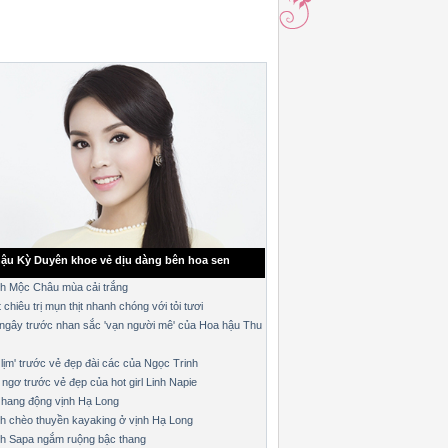
ậu Kỳ Duyên khoe vẻ dịu dàng bên hoa sen
ch Mộc Châu mùa cải trắng
 chiêu trị mụn thịt nhanh chóng với tỏi tươi
ngây trước nhan sắc 'vạn người mê' của Hoa hậu Thu
 lịm' trước vẻ đẹp đài các của Ngọc Trinh
ngơ trước vẻ đẹp của hot girl Linh Napie
 hang động vịnh Hạ Long
ch chèo thuyền kayaking ở vịnh Hạ Long
ch Sapa ngắm ruộng bậc thang