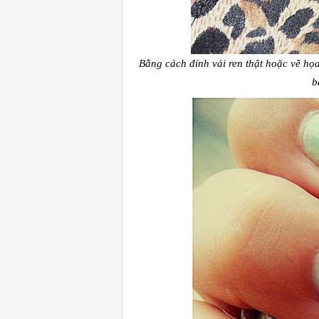
Bằng cách đính vải ren thật hoặc vẽ họa
b