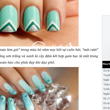
m mưa làm gió" trong mùa hè năm nay bởi sự cuốn hút, "mát rượi"
 bằng sơn trắng và xanh lá cây đậm kết hợp gam bạc là một trong
hoàn hảo cho phái đẹp khi dạo phố.
Hoa h
Du lị
Tuyệt
Ngất 
Thảo
'Chết
Ngẩn 
Kỳ vĩ
Du lị
Du lị